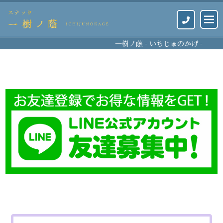
一樹ノ蔭 - いちじゅのかげ -